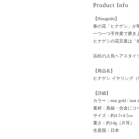
Product Info
【Hinageshi】
春の花「ヒナゲシ」が
一つ一つ手作業で磨き
ヒナゲシの花言葉は「
浜松の人気ヘアスタイリス
【商品名】
ヒナゲシ イヤリング（S
【詳細】
カラー：mat gold / mat si
素材：真鍮・合金にコ
サイズ：約4.5×4.5㎝
重さ：約14g（片耳）
生産国：日本