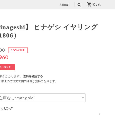
About
search
inageshi】 ヒナゲシ イヤリング
1806）
600
15%OFF
,960
D OUT
料がかかります。
送料を確認する
,500以上のご注文で国内送料が無料になります。
ラッピング