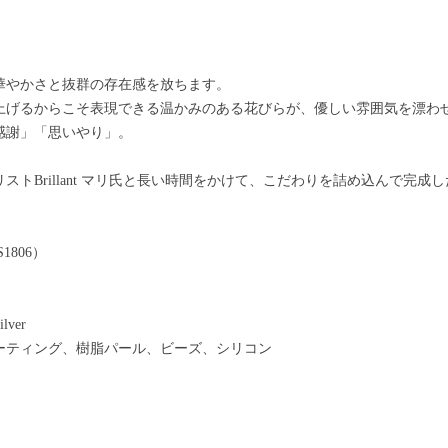
華やかさと抜群の存在感を放ちます。
上げるからこそ表現できる温かみのある花びらが、優しい雰囲気を漂わ
感謝」「思いやり」。
トBrillant マリ氏と長い時間をかけて、こだわりを詰め込んで完成し
1806）
lver
ーティング、樹脂パール、ビーズ、シリコン