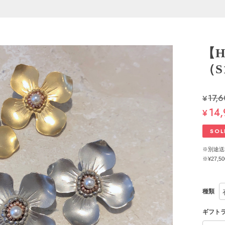
【H
（S
¥17,
14
¥
SOL
※別途送
※¥27
種類
ギフト