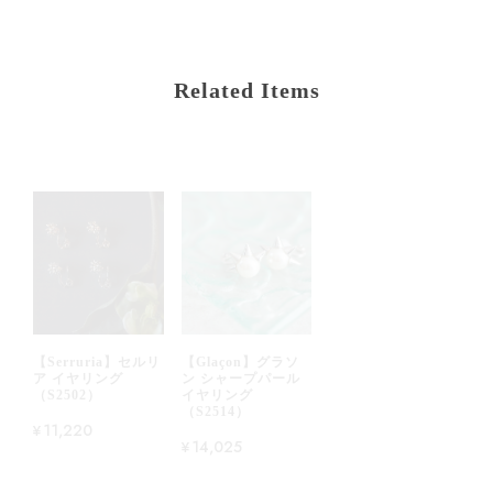
Related Items
【Serruria】セルリ
【Glaçon】グラソ
ア イヤリング
ン シャープパール
（S2502）
イヤリング
（S2514）
¥11,220
¥14,025