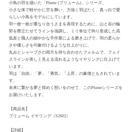
小鳥の羽を描いた「Plume (プリューム)」シリーズ。
小さな体で軽やかに空を舞い、力強く羽ばたく、真っ白で愛
らしい小鳥をモデルにしています。
羽一枚一枚が重なり合うさまを表現するために、山と谷の輪
郭を際立たせてラインを強調し、ミリ単位で拘り形成した高
低差と職人の細やかな手作業による磨き上げで、羽の柔らか
さや優しさを印象付けるような仕上がりに。
丸みとシャープさの両方を持ち合わせたフォルムで、フェイ
スラインが美しく見える流れるようなイヤリングに仕上げて
います。
羽は「自由」「夢」「勇気」「上昇」の象徴ともされていま
す。
未来に繋がる夢と煌めく想いをのせて、このPlumeシリーズを
お届けいたします。
【商品名】
プリューム イヤリング（S2602）
【詳細】