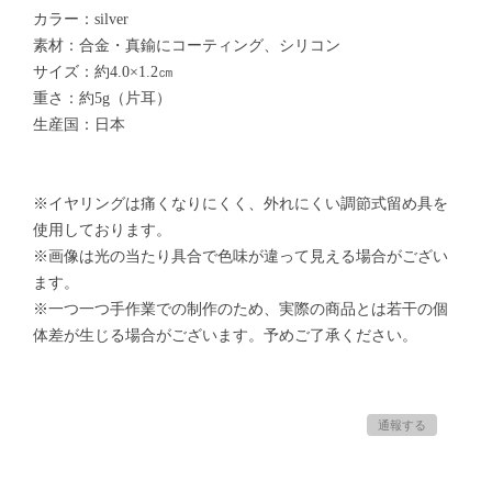
カラー：silver
素材：合金・真鍮にコーティング、シリコン
サイズ：約4.0×1.2㎝
重さ：約5g（片耳）
生産国：日本
※イヤリングは痛くなりにくく、外れにくい調節式留め具を
使用しております。
※画像は光の当たり具合で色味が違って見える場合がござい
ます。
※一つ一つ手作業での制作のため、実際の商品とは若干の個
体差が生じる場合がございます。予めご了承ください。
通報する