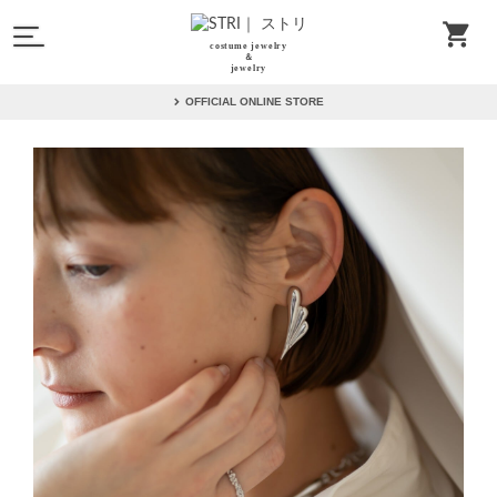
costume jewelry
＆
jewelry
OFFICIAL ONLINE STORE