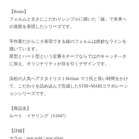
【Route】
フォルムと太さにこだわりシンプルに描いた「線」で未来へ
の道筋を表現したシリーズです。
手作業だからこそ表現できる線のフォルムは絶妙なラインを
描いています。
星型とハート型という定番モチーフならではのキャッチ―さ
に加え、オリジナリティが目を引くデザインです。
浜松の人気ヘアスタイリストBrillant マリ氏と長い時間をかけ
て、こだわりを詰め込んで完成したSTRI×MARIコラボレーシ
ョンシリーズです。
【商品名】
ルート イヤリング（S1847）
【詳細】
カラー：mat gold / mat silver