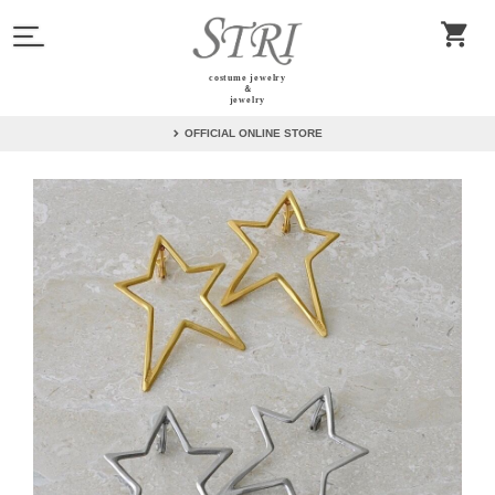
costume jewelry
＆
jewelry
OFFICIAL ONLINE STORE