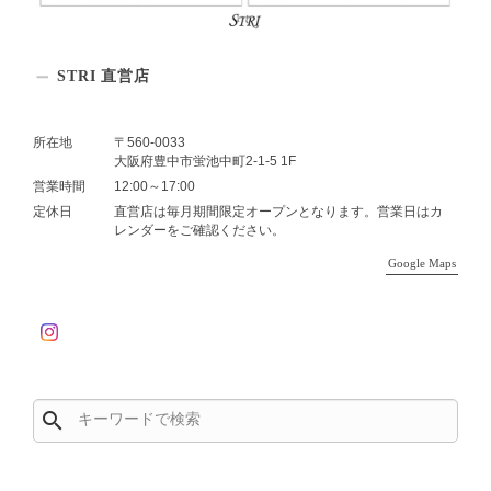
STRI 直営店
所在地
〒560-0033
大阪府豊中市蛍池中町2-1-5 1F
営業時間
12:00～17:00
定休日
直営店は毎月期間限定オープンとなります。営業日はカ
レンダーをご確認ください。
Google Maps
search