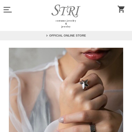
costume jewelry
＆
jewelry
OFFICIAL ONLINE STORE