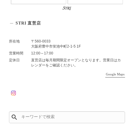
STRI 直営店
所在地
〒560-0033
大阪府豊中市蛍池中町2-1-5 1F
営業時間
12:00～17:00
定休日
直営店は毎月期間限定オープンとなります。営業日はカ
レンダーをご確認ください。
Google Maps
search