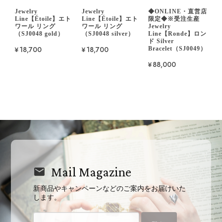
Jewelry
Jewelry
◆ONLINE・直営店
Line【Étoile】エト
Line【Étoile】エト
限定◆※受注生産
ワール リング
ワール リング
Jewelry
（SJ0048 gold）
（SJ0048 silver）
Line【Ronde】ロン
ド Silver
¥18,700
¥18,700
Bracelet（SJ0049）
¥88,000
Mail Magazine
新商品やキャンペーンなどのご案内をお届けいた
します。