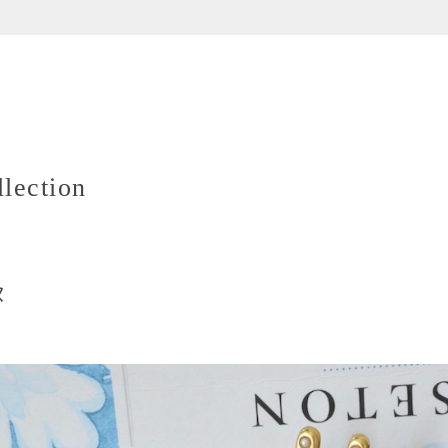
lection
ヌ