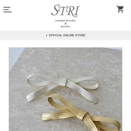
costume jewelry
＆
jewelry
OFFICIAL ONLINE STORE