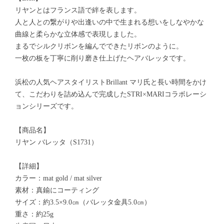
リヤンとはフランス語で絆を表します。
人と人との繋がりや出逢いの中で生まれる想いをしなやかな
曲線と柔らかな立体感で表現しました。
まるでシルクリボンを編んでできたリボンのように。
一枚の板を丁寧に削り磨き仕上げたヘアバレッタです。
浜松の人気ヘアスタイリストBrillant マリ氏と長い時間をかけ
て、こだわりを詰め込んで完成したSTRI×MARIコラボレーシ
ョンシリーズです。
【商品名】
リヤン バレッタ（S1731）
【詳細】
カラー：mat gold / mat silver
素材：真鍮にコーティング
サイズ：約3.5×9.0㎝（バレッタ金具5.0㎝）
重さ：約25g