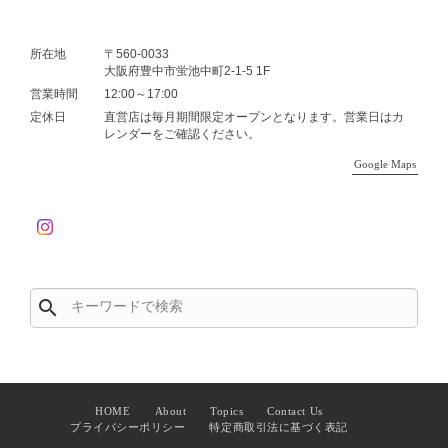
所在地
〒560-0033
大阪府豊中市蛍池中町2-1-5 1F
営業時間
12:00～17:00
定休日
直営店は毎月期間限定オープンとなります。営業日はカ
レンダーをご確認ください。
Google Maps
search
HOME
About
Topics
Contact Us
プライバシーポリシー
特定商取引法に基づく表記