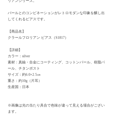
リアンシリーズ。
パールとのコンビネーションがレトロモダンな印象を醸し出
してくれるピアスです。
【商品名】
クラールフロリアン ピアス（S1817）
【詳細】
カラー：silver
素材：真鍮・合金にコーティング、コットンパール、樹脂パ
ール、チタンポスト
サイズ：約6.0×2.5㎝
重さ：約10g（片耳）
生産国：日本
※画像は光の当たり具合で色味が違って見える場合がござい
ます。