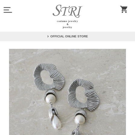
costume jewelry
＆
jewelry
OFFICIAL ONLINE STORE