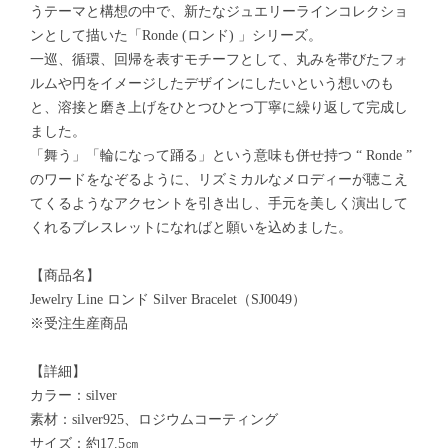
うテーマと構想の中で、新たなジュエリーラインコレクショ
ンとして描いた「Ronde (ロンド) 」シリーズ。
一巡、循環、回帰を表すモチーフとして、丸みを帯びたフォ
ルムや円をイメージしたデザインにしたいという想いのも
と、溶接と磨き上げをひとつひとつ丁寧に繰り返して完成し
ました。
「舞う」「輪になって踊る」という意味も併せ持つ “ Ronde ”
のワードをなぞるように、リズミカルなメロディーが聴こえ
てくるようなアクセントを引き出し、手元を美しく演出して
くれるブレスレットになればと願いを込めました。
【商品名】
Jewelry Line ロンド Silver Bracelet（SJ0049）
※受注生産商品
【詳細】
カラー：silver
素材：silver925、ロジウムコーティング
サイズ：約17.5㎝