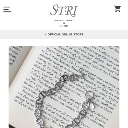
costume jewelry
＆
jewelry
OFFICIAL ONLINE STORE