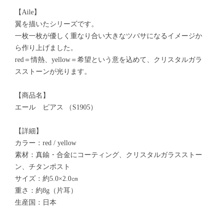
【Aile】
翼を描いたシリーズです。
一枚一枚が優しく重なり合い大きなツバサになるイメージか
ら作り上げました。
red＝情熱、yellow＝希望という意を込めて、クリスタルガラ
スストーンが光ります。
【商品名】
エール ピアス （S1905）
【詳細】
カラー：red / yellow
素材：真鍮・合金にコーティング、クリスタルガラスストー
ン、チタンポスト
サイズ：約5.0×2.0㎝
重さ：約8g（片耳）
生産国：日本