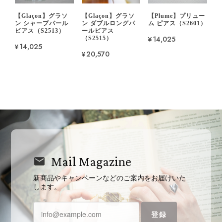
【Glaçon】グラソ
【Glaçon】グラソ
【Plume】プリュー
ン シャープパール
ン ダブルロングパ
ム ピアス（S2601）
ピアス（S2513）
ールピアス
¥14,025
（S2515）
¥14,025
¥20,570
Mail Magazine
新商品やキャンペーンなどのご案内をお届けいた
します。
登録