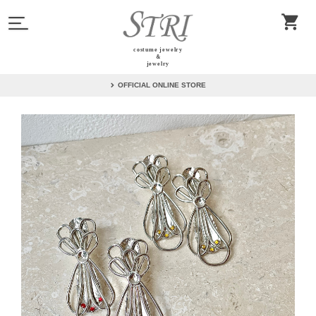
costume jewelry
＆
jewelry
OFFICIAL ONLINE STORE