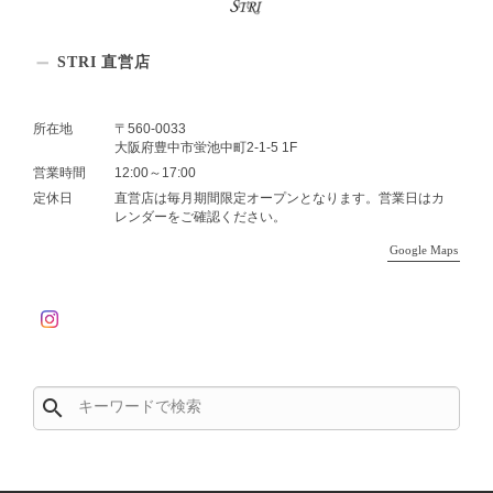
STRI 直営店
所在地
〒560-0033
大阪府豊中市蛍池中町2-1-5 1F
営業時間
12:00～17:00
定休日
直営店は毎月期間限定オープンとなります。営業日はカ
レンダーをご確認ください。
Google Maps
search