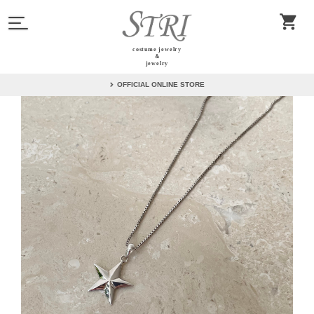
costume jewelry
＆
jewelry
OFFICIAL ONLINE STORE