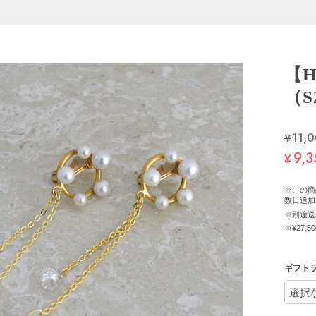
【H
（S
¥11,
9,3
¥
※この商
数日追加
※別途送
※¥27
ギフト