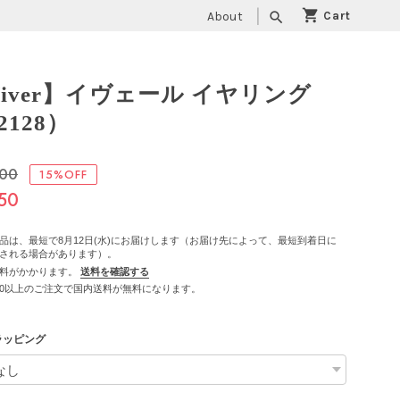
About
search
iver】イヴェール イヤリング
2128）
000
15%OFF
50
品は、最短で8月12日(水)にお届けします（お届け先によって、最短到着日に
される場合があります）。
料がかかります。
送料を確認する
,500以上のご注文で国内送料が無料になります。
ラッピング