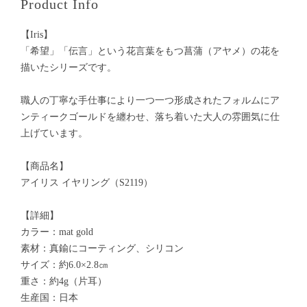
Product Info
【Iris】
「希望」「伝言」という花言葉をもつ菖蒲（アヤメ）の花を
描いたシリーズです。
職人の丁寧な手仕事により一つ一つ形成されたフォルムにア
ンティークゴールドを纏わせ、落ち着いた大人の雰囲気に仕
上げています。
【商品名】
アイリス イヤリング（S2119）
【詳細】
カラー：mat gold
素材：真鍮にコーティング、シリコン
サイズ：約6.0×2.8㎝
重さ：約4g（片耳）
生産国：日本