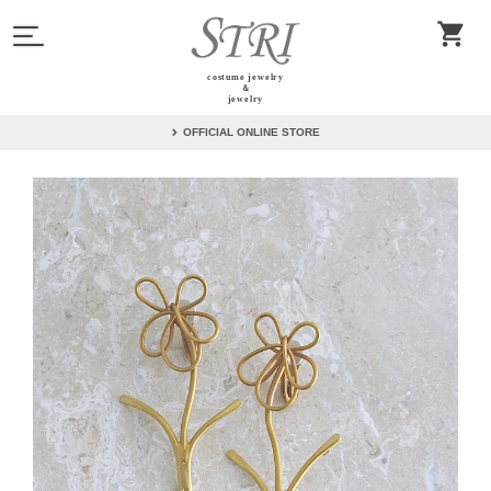
costume jewelry
＆
jewelry
OFFICIAL ONLINE STORE