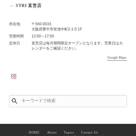
STRI 直営店
所在地
〒560-0033
大阪府豊中市蛍池中町2-1-5 1F
営業時間
12:00～17:00
定休日
直営店は毎月期間限定オープンとなります。営業日はカ
レンダーをご確認ください。
Google Maps
search
HOME
About
Topics
Contact Us