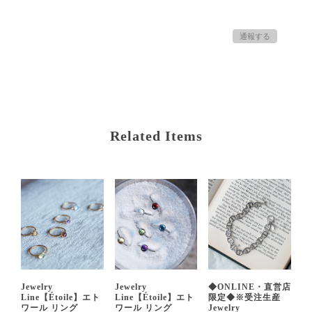
通報する
Related Items
Jewelry
Jewelry
◆ONLINE・直営店
Line【Étoile】エト
Line【Étoile】エト
限定◆※受注生産
ワール リング
ワール リング
Jewelry