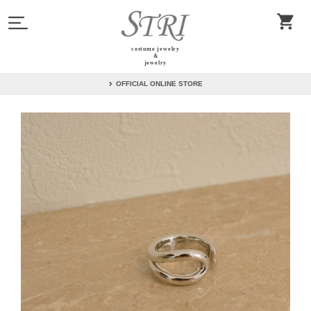
costume jewelry
＆
jewelry
OFFICIAL ONLINE STORE