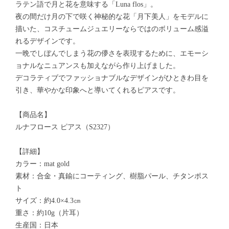
ラテン語で月と花を意味する「Luna flos」。
夜の間だけ月の下で咲く神秘的な花「月下美人」をモデルに
描いた、コスチュームジュエリーならではのボリューム感溢
れるデザインです。
一晩でしぼんでしまう花の儚さを表現するために、エモーシ
ョナルなニュアンスも加えながら作り上げました。
デコラティブでファッショナブルなデザインがひときわ目を
引き、華やかな印象へと導いてくれるピアスです。
【商品名】
ルナフロース ピアス（S2327）
【詳細】
カラー：mat gold
素材：合金・真鍮にコーティング、樹脂パール、チタンポス
ト
サイズ：約4.0×4.3㎝
重さ：約10g（片耳）
生産国：日本