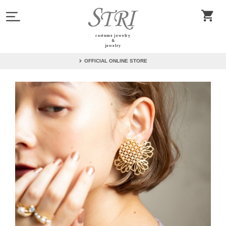
costume jewelry
＆
jewelry
OFFICIAL ONLINE STORE