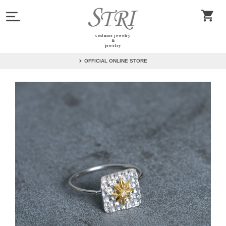
costume jewelry
＆
jewelry
OFFICIAL ONLINE STORE