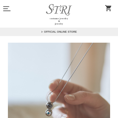
costume jewelry
＆
jewelry
OFFICIAL ONLINE STORE